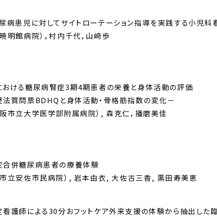
糖尿病患児に対してサイトローテーション指導を実践する小児科
暁明館病院），村内千代，山﨑歩
における糖尿病腎症3期4期患者の栄養と身体活動の評価
歴法質問票BDHQと身体活動・骨格筋指数の変化－
阪市立大学医学部附属病院）, 森克仁，播磨美佳
度
変合併糖尿病患者の療養体験
市立安佐市民病院）, 岩本由衣, 大佐古三香, 黒田寿美恵
看護師による30分おフットケア外来支援の体験から抽出した