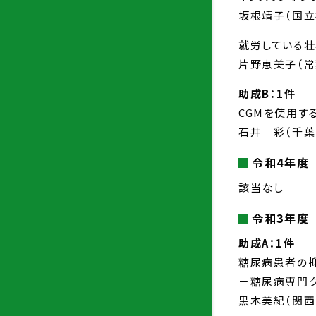
坂根靖子（国立
就労している
片野恵美子（
助成B：1件
CGMを使用
石井 彩（千葉
令和4年度
該当なし
令和3年度
助成A：1件
糖尿病患者の
－糖尿病専門
黒木美紀（関西