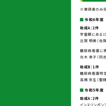
※筆頭者のみ
令和6年度
助成A：2件
学童期にある1
古賀 明美（佐
糖尿病看護に
光木 幸子（同
助成B：1件
糖尿病看護特定
高橋 弥生（聖
令和5年度
助成A：2件
インスリンポン