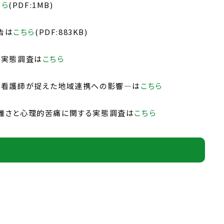
ちら
(PDF:1MB)
告は
こちら
(PDF:883KB)
る実態調査は
こちら
 ―看護師が捉えた地域連携への影響―は
こちら
困難さと心理的苦痛に関する実態調査は
こちら