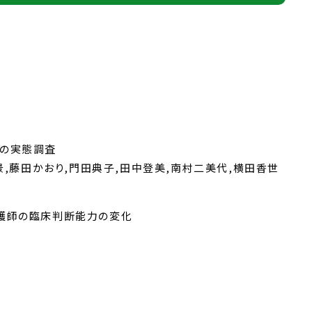
援の実態調査
景,藤田かおり,門田典子,田中登美,南村二美代,横田香世
棟看護師の臨床判断能力の変化