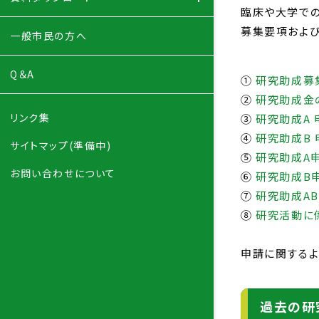
臨床や大学での
募集要項および
一般市民の方へ
Q＆A
①
研究助成募
②
研究助成金
リンク集
③
研究助成A
④
研究助成B
サイトマップ(準備中)
⑤
研究助成A
お問い合わせについて
⑥
研究助成B
⑦
研究助成A
⑧
研究活動に
申請に関するよ
過去の研