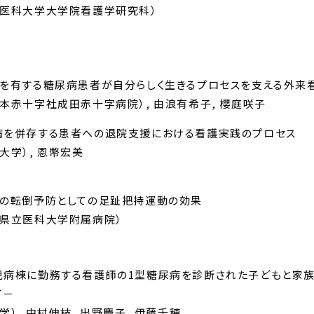
知医科大学大学院看護学研究科）
度
を有する糖尿病患者が自分らしく生きるプロセスを支える外来
本赤十字社成田赤十字病院）, 由浪有希子, 櫻庭咲子
病を併存する患者への退院支援における看護実践のプロセス
大学）, 恩幣宏美
者の転倒予防としての足趾把持運動の効果
良県立医科大学附属病院）
度
児病棟に勤務する看護師の1型糖尿病を診断された子どもと家
て－
）, 中村伸枝, 出野慶子, 伊藤千穂