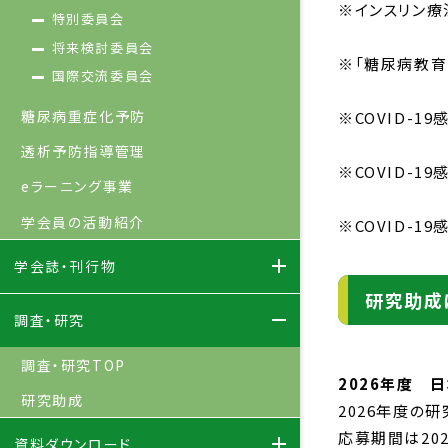
※インスリン療
特別委員会
将来検討委員会
※「糖尿病教
国際交流委員会
糖尿病重症化予防
※COVID-
透析予防指導管理
※COVID-
eラーニング事業
学会員の活動紹介
※COVID-
学会誌・刊行物
研究助成
調査・研究
調査・研究TOP
2026年度 
研究助成
2026年度の
応募期間は202
資料ダウンロード