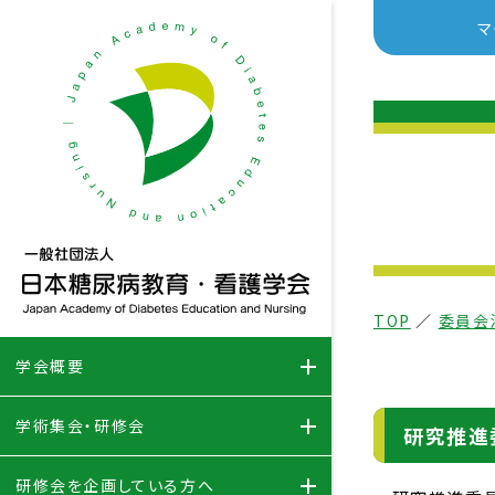
マ
TOP
／
委員会
学会概要
学術集会・研修会
研究推進
研修会を企画している方へ