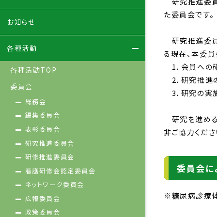
研究推進委員会
た委員会です。
お知らせ
研究推進委員会
各種活動
る現在、本委員
1．会員への
各種活動TOP
2．研究推進
委員会
3．研究の実
総務会
編集委員会
研究を進めるに
表彰委員会
非ご協力くださ
研究推進委員会
研修推進委員会
委員会に
看護研修会認定委員会
ネットワーク委員会
※糖尿病診療
広報委員会
政策委員会