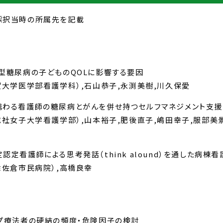
採択当時の所属先を記載
型糖尿病の子どものQOLに影響する要因
賀大学医学部看護学科）,石山恭子,永渕美樹,川久保愛
携わる看護師の糖尿病とがんを併せ持つセルフマネジメント支
志社女子大学看護学部）,山本裕子,肥後直子,嶋田幸子,服部美
認定看護師による思考発話（think alound）を通した病
隷佐倉市民病院）,高橋良幸
プ療法者の硬結の頻度・危険因子の検討