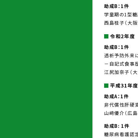
助成B：1件
学童期の1型
西島桂子（大阪
令和2年度
助成B：1件
透析予防外来
－自記式食事
江尻加奈子（大
平成31年
助成A：1件
非代償性肝硬
山﨑優介（広島
助成B: 1件
糖尿病看護認定