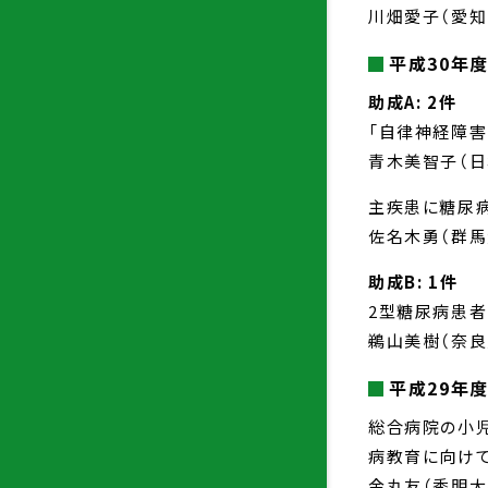
川畑愛子（愛
平成30年
助成A: 2件
「自律神経障害
青木美智子（日
主疾患に糖尿
佐名木勇（群馬
助成B: 1件
2型糖尿病患
鵜山美樹（奈
平成29年
総合病院の小
病教育に向け
金丸友（秀明大学