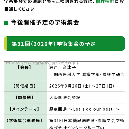
学術集会での演題発表をご検討される方は、
倫理指針
にお
目通しください
今後開催予定の学術集会
第31回（2026年）学術集会の予定
【会長】
瀬戸 奈津子
関西医科大学 看護学部・看護学研究
【開催期日】
2026年9月26日（土）～27日（日）
【開催地】
大阪国際会議場
【メインテーマ】
原点回帰 ～Let‘s do our best！～
【学術集会事務局】
第31回日本糖尿病教育・看護学会学術集
株式会社インターグループ内