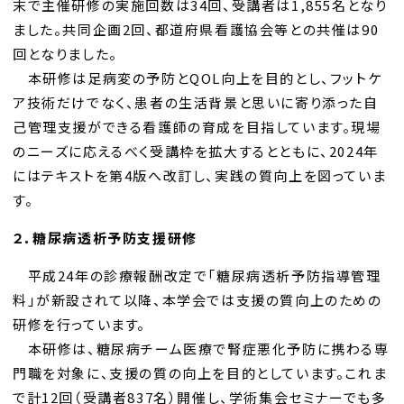
末で主催研修の実施回数は34回、受講者は1,855名となり
ました。共同企画2回、都道府県看護協会等との共催は90
回となりました。
本研修は足病変の予防とQOL向上を目的とし、フットケ
ア技術だけでなく、患者の生活背景と思いに寄り添った自
己管理支援ができる看護師の育成を目指しています。現場
のニーズに応えるべく受講枠を拡大するとともに、2024年
にはテキストを第4版へ改訂し、実践の質向上を図っていま
す。
２．糖尿病透析予防支援研修
平成24年の診療報酬改定で「糖尿病透析予防指導管理
料」が新設されて以降、本学会では支援の質向上のための
研修を行っています。
本研修は、糖尿病チーム医療で腎症悪化予防に携わる専
門職を対象に、支援の質の向上を目的としています。これま
で計12回（受講者837名）開催し、学術集会セミナーでも多