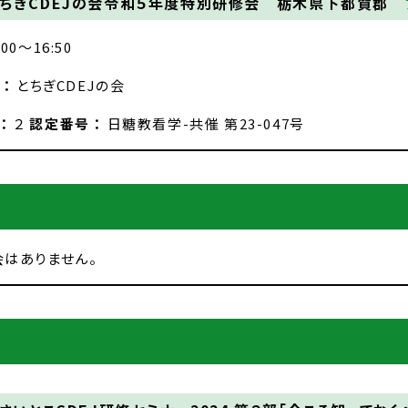
ちぎCDEJの会令和５年度特別研修会 栃木県下都賀郡
:00～16:50
：
とちぎCDEJの会
 ：
２
認定番号 ：
日糖教看学-共催 第23-047号
はありません。