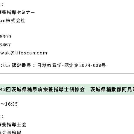
：
療養指導セミナー
apan株式会社
-6309
8467
awak@lifescan.com
：
0.5
認定番号 ：
日糖教看学-認定第2024-008号
42回茨城県糖尿病療養指導士研修会 茨城県稲敷郡阿見
5～16:35
：
療養指導士会
協会事務局