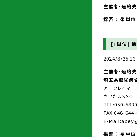
主催者・連絡先 
採否 ：
採
単位
[1単位]
第
2024/8/25 13
主催者・連絡先 
埼玉県糖尿病
アークレイマー
さいたまSSO
TEL:050-583
FAX:048-644-
E-Mail:abey@
採否 ：
採
単位