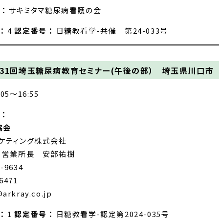
：
サキミタマ糖尿病看護の会
 ：
4
認定番号 ：
日糖教看学-共催 第24-033号
31回埼玉糖尿病教育セミナー(午後の部） 埼玉県川口市
:05～16:55
：
協会
ケティング株式会社
 営業所長 安部祐樹
0-9634
6471
arkray.co.jp
 ：
1
認定番号 ：
日糖教看学-認定第2024-035号