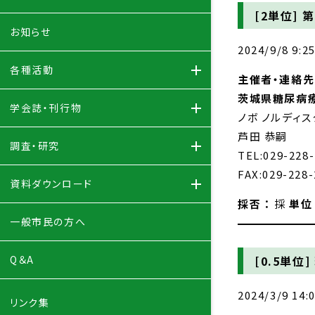
[2単位]
第
お知らせ
2024/9/8 9:2
各種活動
主催者・連絡先 
茨城県糖尿病
学会誌・刊行物
ノボ ノルディ
芦田 恭嗣
調査・研究
TEL:029-228
FAX:029-228-
資料ダウンロード
採否 ：
採
単位 
一般市民の方へ
[0.5単位]
Q＆A
2024/3/9 14:
リンク集