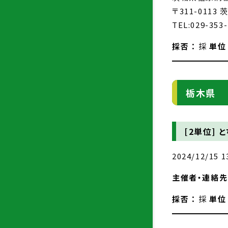
〒311-011
TEL:029-353
採否 ：
採
単位 
栃木県
[2単位]
と
2024/12/15 1
主催者・連絡先 
採否 ：
採
単位