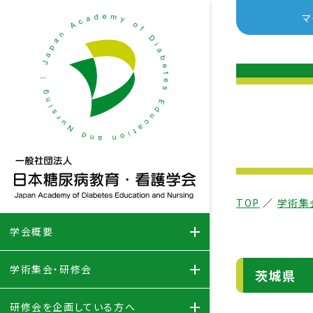
マ
TOP
／
学術集
学会概要
学術集会・研修会
茨城県
研修会を企画している方へ