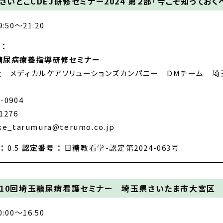
さいとこCDEJ研修セミナー2024 第２部「今こそ知ってお
9:50～21:20
：
糖尿病療養指導研修セミナー
 メディカルケアソリューションズカンパニー DMチーム 埼
1-0904
1276
uke_tarumura@terumo.co.jp
 ：
0.5
認定番号 ：
日糖教看学-認定第2024-063号
10回埼玉糖尿病看護セミナー 埼玉県さいたま市大宮
0:00～16:50