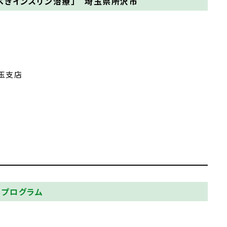
くべきインスリン治療」 埼玉県所沢市
玉支店
区
プログラム