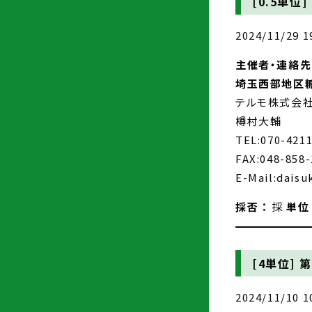
[0.5単位]
2024/11/29 1
主催者・連絡先 
埼玉西部地区
テルモ株式会社
樽村大輔
TEL:070-421
FAX:048-858-
E-Mail:dais
採否 ：
採
単位
[4単位]
第
2024/11/10 1