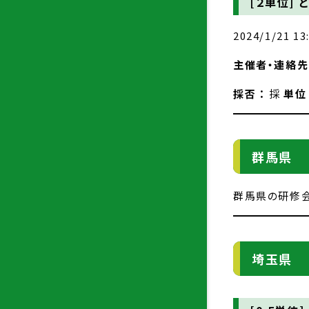
[２単位]
と
2024/1/21 13
主催者・連絡先 
採否 ：
採
単位
群馬県
群馬県の研修会
埼玉県