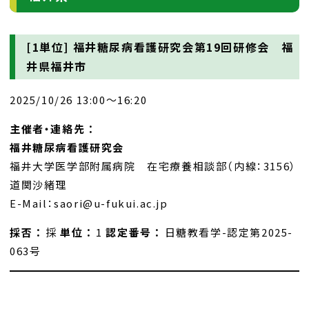
[1単位]
福井糖尿病看護研究会第19回研修会 福
井県福井市
2025/10/26 13:00～16:20
主催者・連絡先 ：
福井糖尿病看護研究会
福井大学医学部附属病院 在宅療養相談部（内線：3156）
道関沙緒理
E-Mail：saori@u-fukui.ac.jp
採否 ：
採
単位 ：
1
認定番号 ：
日糖教看学-認定第2025-
063号