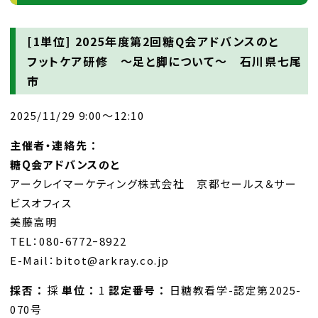
[1単位]
2025年度第2回糖Q会アドバンスのと
フットケア研修 ～足と脚について～ 石川県七尾
市
2025/11/29 9:00～12:10
主催者・連絡先 ：
糖Q会アドバンスのと
アークレイマーケティング株式会社 京都セールス＆サー
ビスオフィス
美藤高明
TEL：080-6772ｰ8922
E-Mail：bitot@arkray.co.jp
採否 ：
採
単位 ：
1
認定番号 ：
日糖教看学-認定第2025-
070号