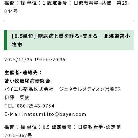
採否 ：
採
単位 ：
1
認定番号 ：
日糖教看学-共催 第25-
044号
[0.5単位]
糖尿病と腎を診る・支える 北海道苫小
牧市
2025/11/25 19:00～20:35
主催者・連絡先 ：
苫小牧糖尿病研究会
バイエル薬品株式会社 ジェネラルメディスン営業部
伊藤 菜摘
TEL：080-2548-0754
E-Mail：natsumi.ito@bayer.com
採否 ：
採
単位 ：
0.5
認定番号 ：
日糖教看学-認定第
2025-067号