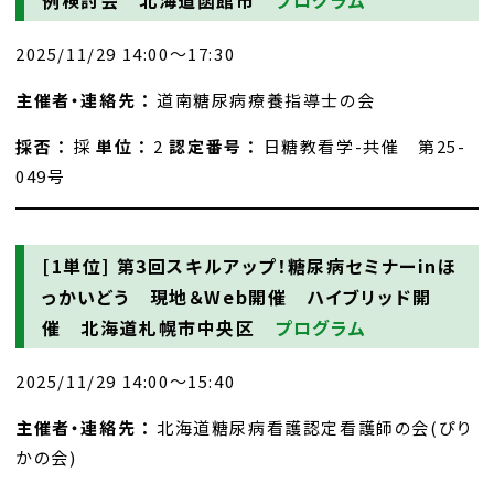
例検討会 北海道函館市
プログラム
2025/11/29 14:00～17:30
主催者・連絡先 ：
道南糖尿病療養指導士の会
採否 ：
採
単位 ：
2
認定番号 ：
日糖教看学-共催 第25-
049号
[1単位]
第3回スキルアップ！糖尿病セミナーinほ
っかいどう 現地＆Web開催 ハイブリッド開
催 北海道札幌市中央区
プログラム
2025/11/29 14:00～15:40
主催者・連絡先 ：
北海道糖尿病看護認定看護師の会(ぴり
かの会)