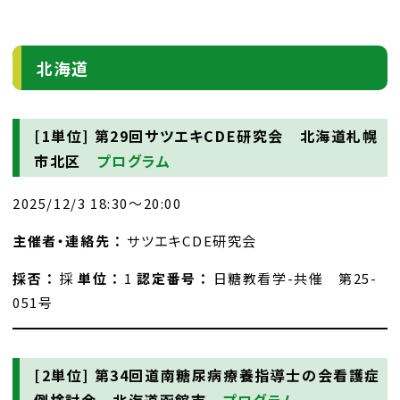
北海道
[1単位]
第29回サツエキCDE研究会 北海道札幌
市北区
プログラム
2025/12/3 18:30～20:00
主催者・連絡先 ：
サツエキCDE研究会
採否 ：
採
単位 ：
1
認定番号 ：
日糖教看学-共催 第25-
051号
[2単位]
第34回道南糖尿病療養指導士の会看護症