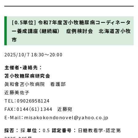
[0.5単位]
令和7年度苫小牧糖尿病コーディネータ
ー養成講座（継続編） 症例検討会 北海道苫小牧
市
2025/10/7 18:30～20:00
主催者・連絡先 ：
苫小牧糖尿病研究会
眞和會苫小牧病院 看護部
近藤美佐子
TEL：09026958124
FAX：0144（61）1344 近藤宛
E-Mail：misakokondonovel@yahoo.co.jp
採否 ：
採
単位 ：
0.5
認定番号 ：
日糖教看学-認定第