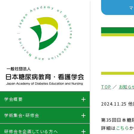
マ
TOP
／
お知ら
学会概要
2024.11.
学術集会・研修会
第35回日本糖
詳細は
こちら
か
研修会を企画している方へ